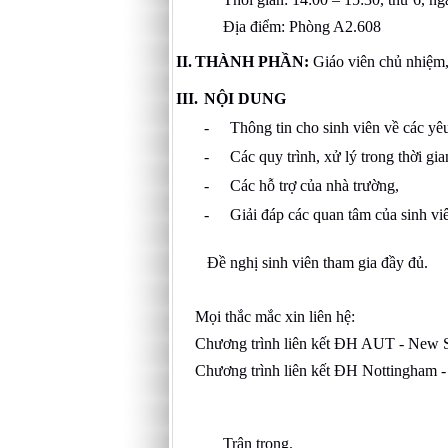
Địa điểm: Phòng A2.608
II.
THÀNH PHẦN:
Giáo viên chủ nhiệm,
III.
NỘI DUNG
-
Thông tin cho sinh viên về các yêu
-
Các quy trình, xử lý trong thời gia
-
Các hỗ trợ của nhà trường,
-
Giải đáp các quan tâm của sinh vi
Đề nghị sinh viên tham gia đầy đủ.
Mọi thắc mắc xin liên hệ:
Chương trình liên kết ĐH AUT - New S
Chương trình liên kết ĐH Nottingham -
Ms Vân Anh (09
Trân trọng.