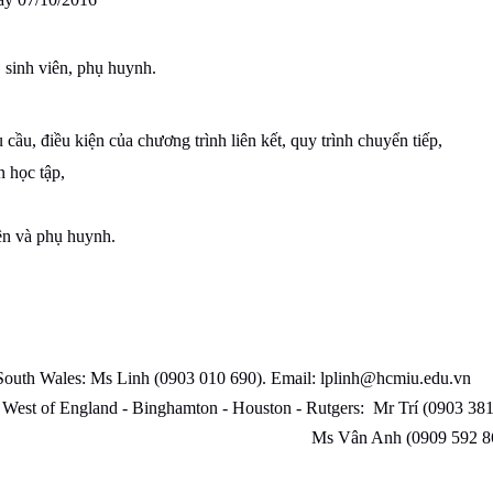
 sinh viên, phụ huynh.
 cầu, điều kiện của chương trình liên kết, quy trình chuyển tiếp,
n học tập,
ên và phụ huynh.
outh Wales: Ms Linh (0903 010 690). Email: lplinh@hcmiu.edu.vn
 West of England - Binghamton - Houston - Rutgers: Mr Trí (0903 38
09 592 865). Email: ltvanh