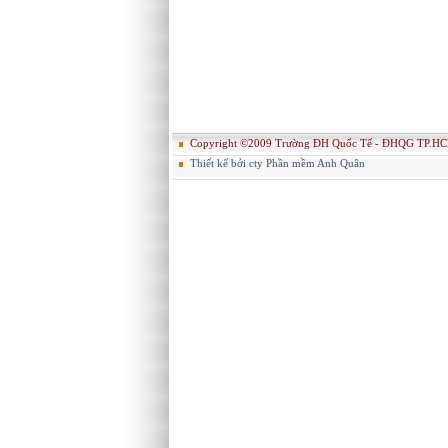
Copyright ©2009 Trường ĐH Quốc Tế - ĐHQG TP.HC
Thiết kế bởi cty Phần mềm Anh Quân