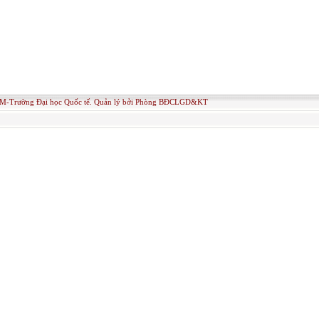
M-Trường Đại học Quốc tế. Quản lý bởi Phòng BĐCLGD&KT