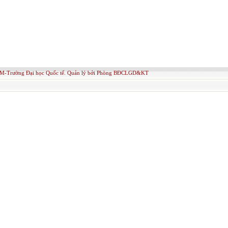
M-Trường Đại học Quốc tế. Quản lý bởi Phòng BĐCLGD&KT