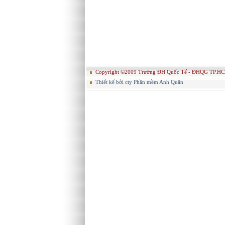
Copyright ©2009 Trường ĐH Quốc Tế - ĐHQG TP.HC
Thiết kế bởi cty Phần mềm Anh Quân