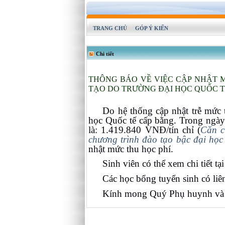
TRANG CHỦ
GÓP Ý KIẾN
Chi tiết
THÔNG BÁO VỀ VIỆC CẬP NHẬT 
TẠO DO TRƯỜNG ĐẠI HỌC QUỐC T
Do hệ thống cập nhật trễ mức 
học Quốc tế cấp bằng. Trong ngày
là: 1.419.840 VNĐ/tín chỉ (
Căn c
chương trình đào tạo bậc đại học 
nhật mức thu học phí.
Sinh viên có thể xem chi tiết t
Các học bổng tuyển sinh có liê
Kính mong Quý Phụ huynh và s