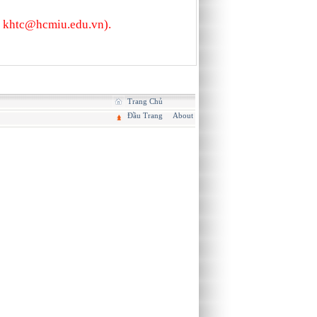
l: khtc@hcmiu.edu.vn).
Trang Chủ
Đầu Trang
About