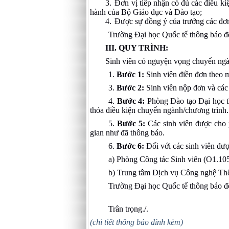
3.
Đơn vị tiếp nhận có đủ các điều ki
hành của Bộ Giáo dục và Đào tạo;
4.
Được sự đồng ý của trưởng các đơn
Trường Đại học Quốc tế thông báo đến
III. QUY TRÌNH:
Sinh viên có nguyện vọng chuyển ngàn
1.
Bước 1:
Sinh viên điền đơn theo 
3.
Bước 2:
Sinh viên nộp đơn và các g
4.
Bước 4:
Phòng Đào tạo Đại học th
thỏa điều kiện chuyển ngành/chương trình.
5.
Bước 5:
Các sinh viên được cho p
gian như đã thông báo.
6.
Bước 6:
Đối với các sinh viên đượ
a) Phòng Công tác Sinh viên (O1.105)
b) Trung tâm Dịch vụ Công nghệ Thôn
Trường Đại học Quốc tế thông báo đến
Trân trọng./.
(chi tiết thông báo đính kèm)