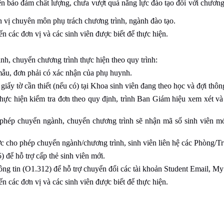
ện bảo đảm chất lượng, chưa vượt quá năng lực đào tạo đối với chương
 vị chuyên môn phụ trách chương trình, ngành đào tạo.
 các đơn vị và các sinh viên được biết để thực hiện.
h, chuyển chương trình thực hiện theo quy trình:
mẫu, đơn phải có xác nhận của phụ huynh.
iấy tờ cần thiết (nếu có) tại Khoa sinh viên đang theo học và đợi thôn
ực hiện kiểm tra đơn theo quy định, trình Ban Giám hiệu xem xét và 
hép chuyển ngành, chuyển chương trình sẽ nhận mã số sinh viên mới
c cho phép chuyển ngành/chương trình, sinh viên liên hệ các Phòng/Tr
 để hỗ trợ cấp thẻ sinh viên mới.
g tin (O1.312) để hỗ trợ chuyển đổi các tài khoản Student Email, My
 các đơn vị và các sinh viên được biết để thực hiện.