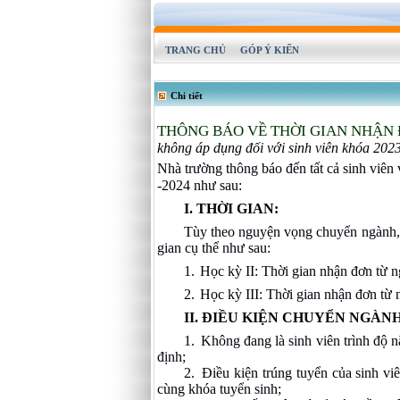
TRANG CHỦ
GÓP Ý KIẾN
Chi tiết
THÔNG BÁO VỀ THỜI GIAN NHẬN 
không áp dụng đối với sinh viên khóa 202
Nhà trường thông báo đến tất cả sinh viên
-2024 như sau:
I. THỜI GIAN:
Tùy theo nguyện vọng chuyển ngành, c
gian cụ thể như sau:
1.
Học kỳ II: Thời gian nhận đơn từ n
2.
Học kỳ III: Thời gian nhận đơn từ 
II. ĐIỀU KIỆN CHUYỂN NGÀN
1.
Không đang là sinh viên trình độ n
định;
2.
Điều kiện trúng tuyển của sinh vi
cùng khóa tuyển sinh;