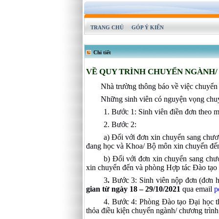
TRANG CHỦ
GÓP Ý KIẾN
Chi tiết
VỀ QUY TRÌNH CHUYỂN NGÀNH/ C
Nhà trường thông báo về việc chuyển 
Những sinh viên có nguyện vọng chuyể
1. Bước 1: Sinh viên điền đơn theo
m
2. Bước 2:
a) Đối với đơn xin chuyển sang chươ
đang học và Khoa/ Bộ môn xin chuyển đế
b) Đối với đơn xin chuyển sang chư
xin chuyển đến và phòng Hợp tác Đào tạo
3
.
Bước 3: Sinh viên nộp đơn (đơn hợ
gian từ ngày 18 – 29/10/2021
qua email
p
4.
Bước 4: Phòng Đào tạo Đại học th
thỏa điều kiện chuyển ngành/ chương trìn