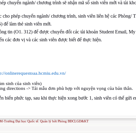
ép chuyển ngành/ chương trình sẽ nhận mã số sinh viên mới và tài kho
c cho phép chuyển ngành/ chương trình, sinh viên liên hệ các Phòng/ T
 để làm thẻ sinh viên mới.
g tin (O1. 312) để được chuyển đổi các tài khoản Student Email, My
 các đơn vị và các sinh viên được biết để thực hiện.
tp://onlinerequestoaa.hcmiu.edu.vn/
sinh của sinh viên)
ng directions -> Tải mẫu đơn phù hợp với nguyện vọng của bản thân.
n biến phức tạp, sau khi thực hiện xong bước 1, sinh viên có thể gửi 
M-Trường Đại học Quốc tế. Quản lý bởi Phòng BĐCLGD&KT