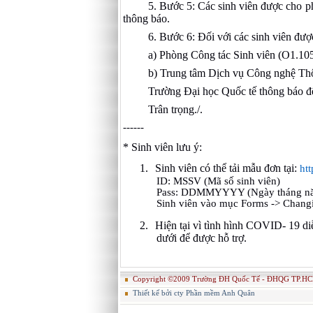
5.
Bước 5: Các sinh viên được cho ph
thông báo.
6. Bước 6: Đối với các sinh viên đượ
a) Phòng Công tác Sinh viên (O1.105)
b) Trung tâm Dịch vụ Công nghệ Thôn
Trường Đại học Quốc tế thông báo đến
Trân trọng./.
------
* Sinh viên lưu ý:
1.
Sinh viên có thể tải mẫu đơn tại:
ht
ID: MSSV (Mã số sinh viên)
Pass: DDMMYYYY (Ngày tháng năm 
Sinh viên vào mục Forms -> Changi
2.
Hiện tại vì tình hình COVID- 19 diễ
dưới để được hỗ trợ.
Copyright ©2009 Trường ĐH Quốc Tế - ĐHQG TP.HC
Thiết kế bởi cty Phần mềm Anh Quân