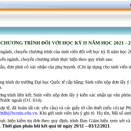
HƯƠNG TRÌNH ĐỐI VỚI HỌC KỲ II NĂM HỌC 2021 - 2
ngành, chuyển chương trình của sinh viên đối với học kỳ II năm học 2
n ngành, chuyển chương trình thực hiện theo quy trình sau:
ẫu, đơn phải có xác nhận của phụ huynh. (Chỉ áp dụng cho sinh viên n
ng trình do trường Đại học Quốc tế cấp bằng:
Sinh viên nộp đơn lấy ý
n.
ơng trình liên kết: Sinh viên nộp đơn lấy ý kiến xác nhận tại văn 
 Nước ngoài (O1. 614).
p lệ, đã hoàn tất các yêu cầu) và các giấy tờ cần thiết (nếu có) tại
dtdh@hcmiu.edu.vn
. Khi gửi sinh viên lưu ý ghi rõ Họ tên, Mã số sin
ực hiện kiểm tra đơn theo quy định, trình Ban Giám hiệu xem xét và 
h.
Thời gian phản hồi kết quả
từ ngày 29/11 – 03/12/2021
.