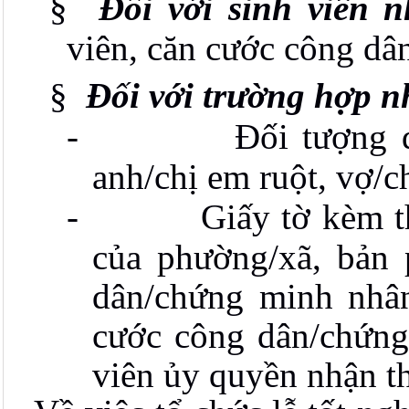
§
Đối với sinh viên n
viên, căn cước công dâ
§
Đối với trường hợp n
-
Đối tượng 
anh/chị em ruột, vợ/c
-
Giấy tờ kèm t
của phường/xã, bản
dân/chứng minh nhâ
cước công dân/chứng
viên ủy quyền nhận t